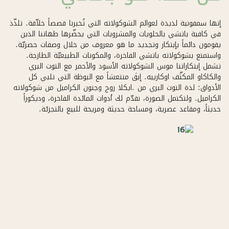
إنها سمفونية لذيذة لعوالم الشوكولاته التي تُخبرنا قصصاً خلاّقة. تلذّذ
في كافية باتشي بالحلويات والمشروبات التي يحضّرها طهاتنا الذين
يقومون دائماً بإبتكار وتجديد ما هو معروف من خلال وصفات حصريّة.
واستمتع بشوكولاته باتشي الفاخرة، والمكونات الطبيعيّة الطازجة.
تشمل إبتكاراتنا موس الشوكولاته الأسود والأحمر مع التوت البري
والكاكاو المكثّف اوكارييه. إبقَ منتعشاً مع البوظة التي تلبي كل
الأذواق: لذة التوت البري من .ايكلا روج وجنون الكراميل من شوكولاته
الكراميل. ولتكتمل الصورة، نقدّم لك أدوات المائدة الفاخرة، وديكوراً
حديثاً، ومقاعد عصرية، ومساحة حديثة ومريحة للبيع بالتجزئة.