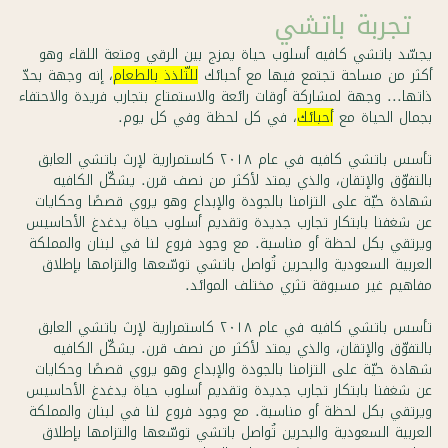
تجربة باتشي
يجسّد باتشي كافيه أسلوب حياة يمزج بين الرقي ومتعة اللقاء وهو
أكثر من مساحة تجتمع فيها مع أحبائك
للتّلذذ بالطعام
، إنه وجهة بحدّ
ذاتها... وجهة لمشاركة أوقات رائعة والاستمتاع بتجارب فريدة والاحتفاء
بجمال الحياة مع
أحبائك
، في كل لحظة وفي كل يوم.
تأسس باتشي كافيه في عام ٢٠١٨ كاستمرارية لإرث باتشي العابق
بالتفوّق والإتقان، والذي يمتد لأكثر من نصف قرن. يشكّل الكافيه
شهادة حيّة على التزامنا بالجودة والإبداع وهو يروي قصصًا وحكايات
عن شغفنا بابتكار تجارب جديدة وتقديم أسلوب حياة يدغدغ الأحاسيس
ويرتقي بكل لحظة أو مناسبة. مع وجود فروع لنا في لبنان والمملكة
العربية السعودية والبحرين تُواصل باتشي توسّعها والتزامها بإطلاق
مفاهيم غير مسبوقة تثري مختلف الموائد.
تأسس باتشي كافيه في عام ٢٠١٨ كاستمرارية لإرث باتشي العابق
بالتفوّق والإتقان، والذي يمتد لأكثر من نصف قرن. يشكّل الكافيه
شهادة حيّة على التزامنا بالجودة والإبداع وهو يروي قصصًا وحكايات
عن شغفنا بابتكار تجارب جديدة وتقديم أسلوب حياة يدغدغ الأحاسيس
ويرتقي بكل لحظة أو مناسبة. مع وجود فروع لنا في لبنان والمملكة
العربية السعودية والبحرين تُواصل باتشي توسّعها والتزامها بإطلاق