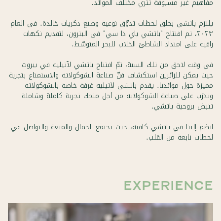
مفاهيم غير مسبوقة تثري مختلف الموائد.
يلتزم باتشي بخلق لحظات تذوّق نوعية وصنع ذكريات خالدة. في العام
٢٠٢٣، تم افتتاح "باتشي باي ذا سي" في البترون، لتقديم نكهات
راقية على امتداد الشاطئ الخلاب للبحر المتوسّط.
في وقت لاحق من تلك السنة، تمّ افتتاح باتشي لآتيليه في بيروت
حيث يمكن للزائرين استكشاف فنّ صناعة الشوكولاته والاستمتاع بتجربة
مميزة حول موائدنا. يقدم باتشي لآتيليه غرفة خاصة بالشوكولاته
وتدرّب على صناعة الشوكولاته من أجل منحك تجربة كاملة وشاملة
تنبض بروحية باتشي.
انضم إلينا في باتشي كافيه، حيث يجتمع الجمال والمتعة والتواصل في
لحظات نابعة من القلب.
EXPERIENCE